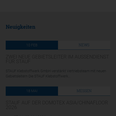
Neuigkeiten
NEWS
10
FEB
ZWEI NEUE GEBIETSLEITER IM AUSSENDIENST F
ÜR STAUF
STAUF Klebstoffwerk GmbH verstärkt Vertriebsteam mit neuen
Gebietsleitern Die STAUF Klebstoffwerk...
MESSEN
18
MAI
STAUF AUF DER DOMOTEX ASIA/CHINAFLOOR
2026