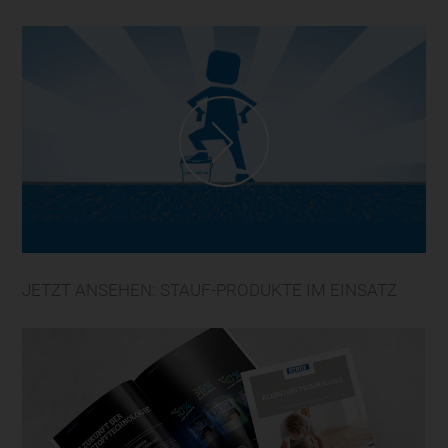
JETZT ANSEHEN: STAUF-PRODUKTE IM EINSATZ