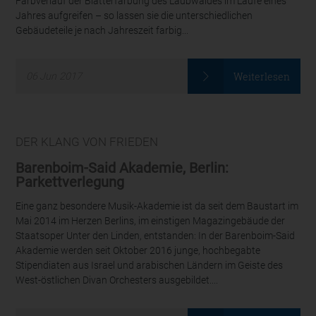
Farbverlauf der Blätterfärbung des Laubwaldes im Laufe eines
Jahres aufgreifen – so lassen sie die unterschiedlichen
Gebäudeteile je nach Jahreszeit farbig...
Weiterlesen
06
Jun
2017
DER KLANG VON FRIEDEN
Barenboim-Said Akademie, Berlin:
Parkettverlegung
Eine ganz besondere Musik-Akademie ist da seit dem Baustart im
Mai 2014 im Herzen Berlins, im einstigen Magazingebäude der
Staatsoper Unter den Linden, entstanden: In der Barenboim-Said
Akademie werden seit Oktober 2016 junge, hochbegabte
Stipendiaten aus Israel und arabischen Ländern im Geiste des
West-östlichen Divan Orchesters ausgebildet....