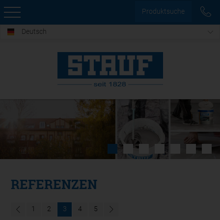
Produktsuche
Deutsch
REFERENZEN
1
2
3
4
5